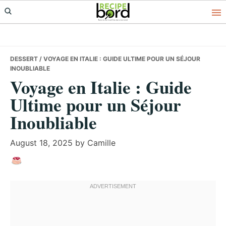
Skip
Skip
Skip
to
to
to
primary
main
primary
navigation
content
sidebar
DESSERT
/ VOYAGE EN ITALIE : GUIDE ULTIME POUR UN SÉJOUR
INOUBLIABLE
Voyage en Italie : Guide
Ultime pour un Séjour
Inoubliable
August 18, 2025
by
Camille