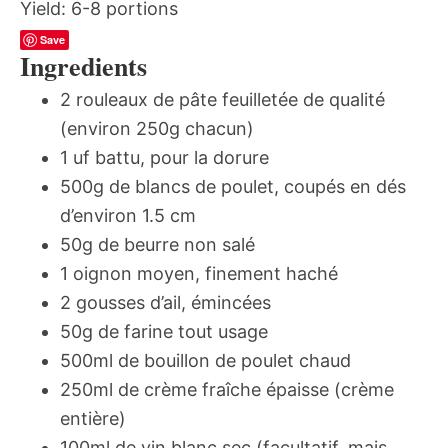
Yield:
6-8 portions
Save
Ingredients
2 rouleaux de pâte feuilletée de qualité
(environ 250g chacun)
1 uf battu, pour la dorure
500g de blancs de poulet, coupés en dés
d’environ 1.5 cm
50g de beurre non salé
1 oignon moyen, finement haché
2 gousses d’ail, émincées
50g de farine tout usage
500ml de bouillon de poulet chaud
250ml de crème fraîche épaisse (crème
entière)
100ml de vin blanc sec (facultatif, mais