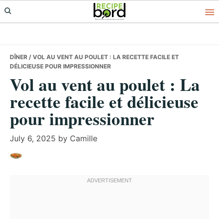
Skip
Skip
Skip
to
to
to
primary
main
primary
navigation
content
sidebar
DÎNER
/ VOL AU VENT AU POULET : LA RECETTE FACILE ET
DÉLICIEUSE POUR IMPRESSIONNER
Vol au vent au poulet : La
recette facile et délicieuse
pour impressionner
July 6, 2025
by
Camille