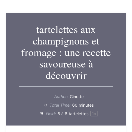
tartelettes aux
champignons et
fromage : une recette
savoureuse à
découvrir
Author:
Ginette
Total Time:
60 minutes
Yield:
6
à 8 tartelettes
1
x