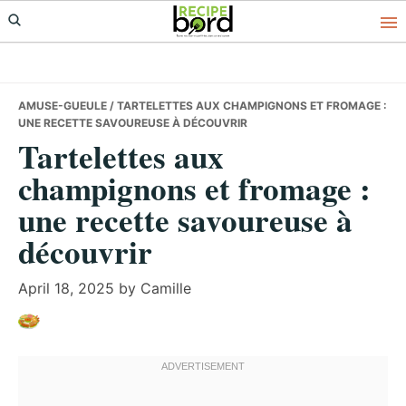
Skip
Skip
Skip
to
to
to
primary
main
primary
navigation
content
sidebar
AMUSE-GUEULE
/ TARTELETTES AUX CHAMPIGNONS ET FROMAGE :
UNE RECETTE SAVOUREUSE À DÉCOUVRIR
Tartelettes aux
champignons et fromage :
une recette savoureuse à
découvrir
April 18, 2025
by
Camille