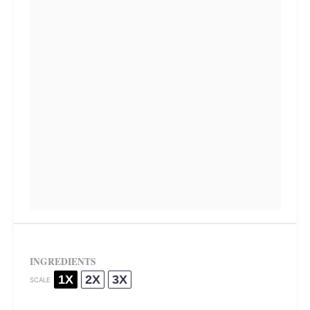
INGREDIENTS
1X
2X
3X
SCALE