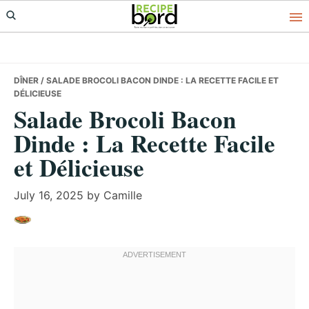
Skip
Skip
Skip
to
to
to
primary
main
primary
navigation
content
sidebar
DÎNER
/ SALADE BROCOLI BACON DINDE : LA RECETTE FACILE ET
DÉLICIEUSE
Salade Brocoli Bacon
Dinde : La Recette Facile
et Délicieuse
July 16, 2025
by
Camille