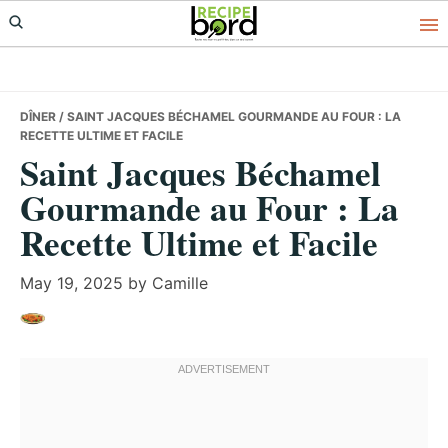
Skip
Skip
Skip
to
to
to
primary
main
primary
navigation
content
sidebar
DÎNER
/ SAINT JACQUES BÉCHAMEL GOURMANDE AU FOUR : LA
RECETTE ULTIME ET FACILE
Saint Jacques Béchamel
Gourmande au Four : La
Recette Ultime et Facile
May 19, 2025
by
Camille