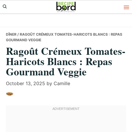
Skip
Skip
Skip
to
to
to
primary
main
primary
navigation
content
sidebar
DÎNER
/ RAGOÛT CRÉMEUX TOMATES-HARICOTS BLANCS : REPAS
GOURMAND VEGGIE
Ragoût Crémeux Tomates-
Haricots Blancs : Repas
Gourmand Veggie
October 13, 2025
by
Camille