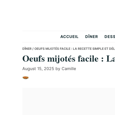
Skip
Skip
Skip
to
to
to
primary
main
primary
navigation
content
sidebar
Le
ACCUEIL
DÎNER
DES
Carnet
DÎNER
/ OEUFS MIJOTÉS FACILE : LA RECETTE SIMPLE ET DÉL
Oeufs mijotés facile : La
Gourmand
August 15, 2025
by
Camille