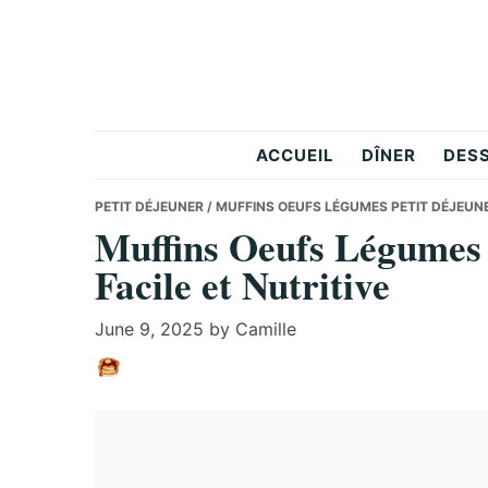
Skip
Skip
Skip
to
to
to
primary
main
primary
navigation
content
sidebar
Le
ACCUEIL
DÎNER
DES
Carnet
PETIT DÉJEUNER
/ MUFFINS OEUFS LÉGUMES PETIT DÉJEUNER
Muffins Oeufs Légumes 
Facile et Nutritive
Gourmand
June 9, 2025
by
Camille