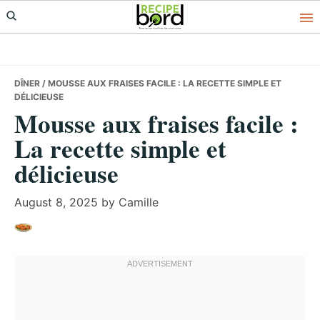
Skip
Skip
Skip
to
to
to
primary
main
primary
navigation
content
sidebar
DÎNER
/ MOUSSE AUX FRAISES FACILE : LA RECETTE SIMPLE ET
DÉLICIEUSE
Mousse aux fraises facile :
La recette simple et
délicieuse
August 8, 2025
by
Camille