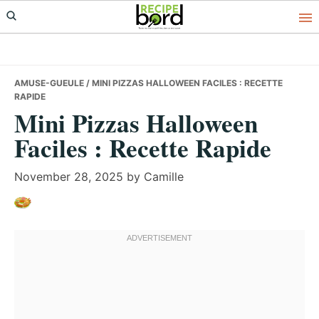
Skip
Skip
Skip
to
to
to
primary
main
primary
navigation
content
sidebar
AMUSE-GUEULE
/ MINI PIZZAS HALLOWEEN FACILES : RECETTE
RAPIDE
Mini Pizzas Halloween
Faciles : Recette Rapide
November 28, 2025
by
Camille