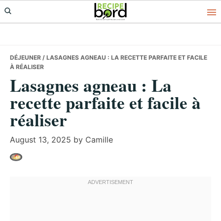
Skip
Skip
Skip
to
to
to
primary
main
primary
navigation
content
sidebar
DÉJEUNER
/ LASAGNES AGNEAU : LA RECETTE PARFAITE ET FACILE
À RÉALISER
Lasagnes agneau : La
recette parfaite et facile à
réaliser
August 13, 2025
by
Camille