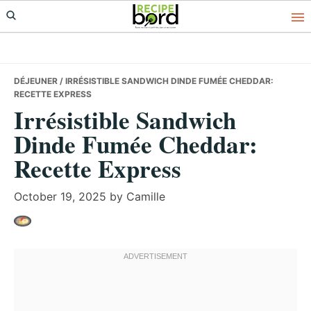
Skip
Skip
Skip
to
to
to
primary
main
primary
navigation
content
sidebar
DÉJEUNER
/ IRRÉSISTIBLE SANDWICH DINDE FUMÉE CHEDDAR:
RECETTE EXPRESS
Irrésistible Sandwich
Dinde Fumée Cheddar:
Recette Express
October 19, 2025
by
Camille