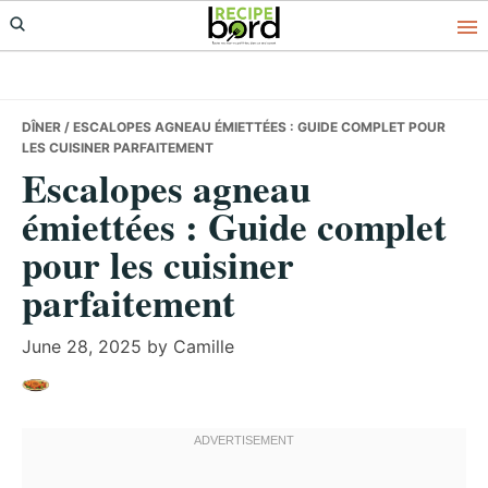
Skip
Skip
Skip
to
to
to
primary
main
primary
navigation
content
sidebar
DÎNER
/ ESCALOPES AGNEAU ÉMIETTÉES : GUIDE COMPLET POUR
LES CUISINER PARFAITEMENT
Escalopes agneau
émiettées : Guide complet
pour les cuisiner
parfaitement
June 28, 2025
by
Camille