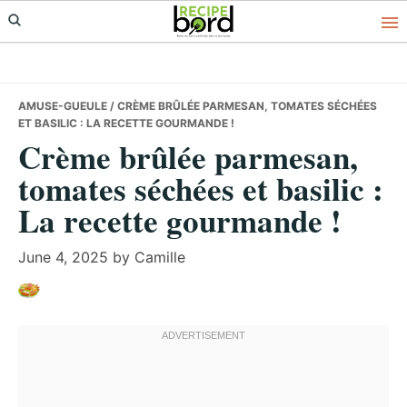
Skip
Skip
Skip
to
to
to
primary
main
primary
navigation
content
sidebar
AMUSE-GUEULE
/ CRÈME BRÛLÉE PARMESAN, TOMATES SÉCHÉES
ET BASILIC : LA RECETTE GOURMANDE !
Crème brûlée parmesan,
tomates séchées et basilic :
La recette gourmande !
June 4, 2025
by
Camille