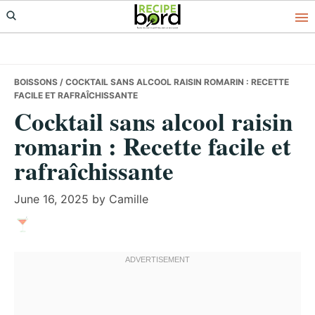
Skip
Skip
Skip
to
to
to
primary
main
primary
navigation
content
sidebar
BOISSONS
/ COCKTAIL SANS ALCOOL RAISIN ROMARIN : RECETTE
FACILE ET RAFRAÎCHISSANTE
Cocktail sans alcool raisin
romarin : Recette facile et
rafraîchissante
June 16, 2025
by
Camille