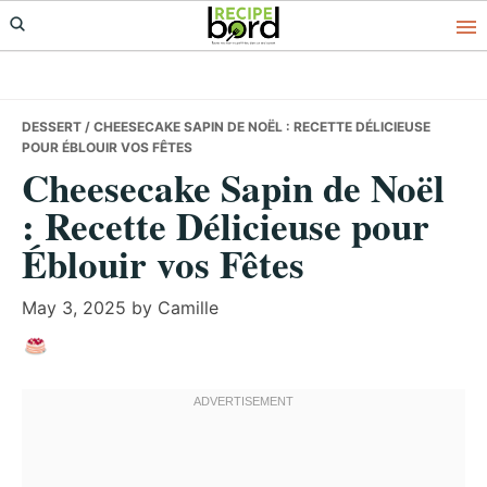
Skip
Skip
Skip
to
to
to
primary
main
primary
navigation
content
sidebar
DESSERT
/ CHEESECAKE SAPIN DE NOËL : RECETTE DÉLICIEUSE
POUR ÉBLOUIR VOS FÊTES
Cheesecake Sapin de Noël
: Recette Délicieuse pour
Éblouir vos Fêtes
May 3, 2025
by
Camille