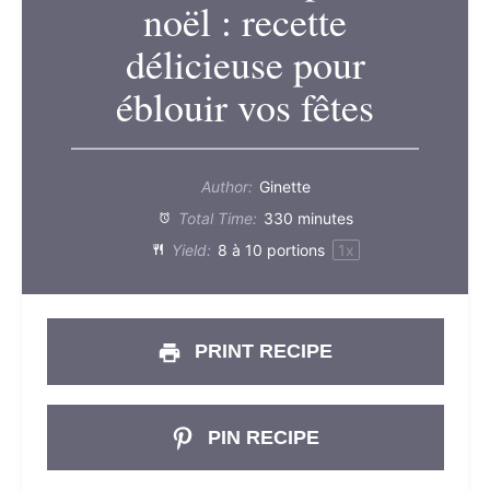
noël : recette
délicieuse pour
éblouir vos fêtes
Author:
Ginette
Total Time:
330 minutes
Yield:
8
à 10 portions
1
x
PRINT RECIPE
PIN RECIPE