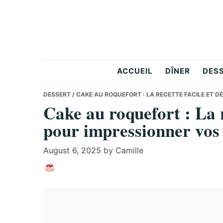
Skip
Skip
Skip
to
to
to
primary
main
primary
navigation
content
sidebar
Le
ACCUEIL
DÎNER
DES
Carnet
DESSERT
/ CAKE AU ROQUEFORT : LA RECETTE FACILE ET D
Cake au roquefort : La r
pour impressionner vos 
Gourmand
August 6, 2025
by
Camille