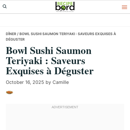
Skip
Skip
Skip
to
to
to
primary
main
primary
navigation
content
sidebar
DÎNER
/ BOWL SUSHI SAUMON TERIYAKI : SAVEURS EXQUISES À
DÉGUSTER
Bowl Sushi Saumon
Teriyaki : Saveurs
Exquises à Déguster
October 16, 2025
by
Camille