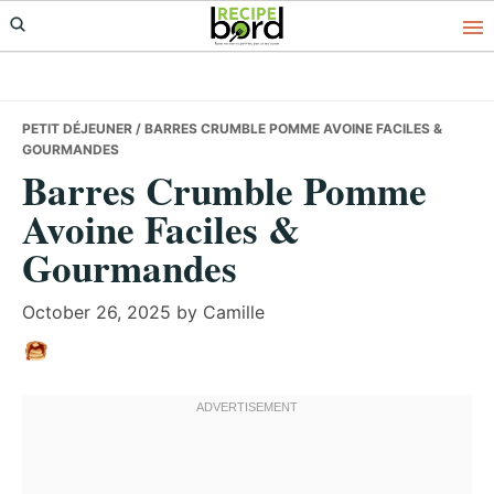
Skip
Skip
Skip
to
to
to
primary
main
primary
navigation
content
sidebar
PETIT DÉJEUNER
/ BARRES CRUMBLE POMME AVOINE FACILES &
GOURMANDES
Barres Crumble Pomme
Avoine Faciles &
Gourmandes
October 26, 2025
by
Camille